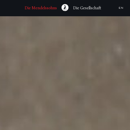
Die Mendelssohns
Die Gesellschaft
EN